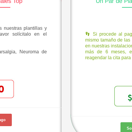
nales Top
Un Par de Plan
s nuestras plantillas y
avor solícitalo en el
👣 Si procede al pag
mismo tamaño de las pl
en nuestras instalacio
tarsalgia, Neuroma de
más de 6 meses, el
reagendar la cita para 
ago
So