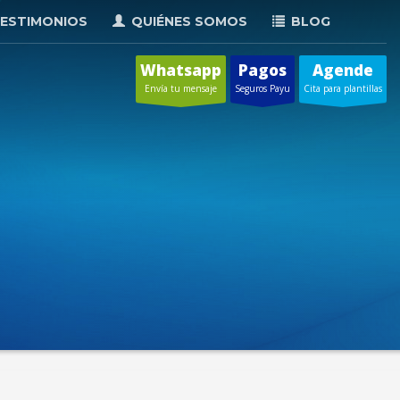
ESTIMONIOS
QUIÉNES SOMOS
BLOG
Whatsapp
Pagos
Agende
Envía tu mensaje
Seguros Payu
Cita para plantillas